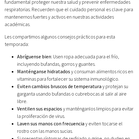
fundamental proteger nuestra salud y prevenir enfermedades
respiratorias. Recuerden que el cuidado personal es clave para
mantenernos fuertes y activos en nuestras actividades
académicas.
Les compartimos algunos consejos prácticos para esta
temporada:
Abríguense bien
: Usen ropa adecuada para el frío,
incluyendo bufandas, gorros y guantes.
Manténganse hidratados
y consuman alimentos ricos en
vitaminas para fortalecer su sistema inmunológico.
Eviten cambios bruscos de temperatura
y protejan su
garganta usando bufandas o cubrebocas al salir al aire
libre.
Ventilen sus espacios
y manténganlos limpios para evitar
la proliferación de virus.
Laven sus manos con frecuencia
y eviten tocarse el
rostro con las manos sucias.
Si presentan síntomas de resfriado o gripe, no duden en